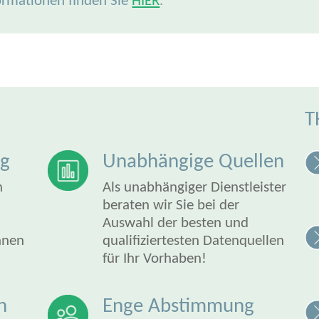
formationen finden Sie
HIER
.
T
ng
Unabhängige Quellen
n
Als unabhängiger Dienstleister
beraten wir Sie bei der
Auswahl der besten und
nnen
qualifiziertesten Datenquellen
für Ihr Vorhaben!
n
Enge Abstimmung